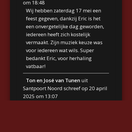
om
18:48
Wij hebben zaterdag 17 mei een
feest gegeven, dankzij Eric is het
een onvergetelijke dag geworden,
iedereen heeft zich kostelijk
vermaakt. Zijn muziek keuze was
voor iedereen wat wils. Super
bedankt Eric, voor herhaling
vatbaar!
Ton en José van Tunen
uit
Santpoort Noord
schreef op
20 april
2025
om
13:07
Gisteren ons feestje gevierd met
Eric die de muziek en zang
verzorgde. We hadden Eric nog niet
eerder meegemaakt, maar via via