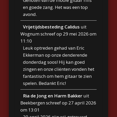
Genoten van de mooie gitaar riffs
en goede zang. Het was een top
avond.
Vrijetijdsbesteding Calidus
uit
Wognum
schreef op
29 mei 2026
om
11:10
Leuk optreden gehad van Eric
Ekkerman op onze denderende
donderdag soos! Hij kan goed
zingen en onze cliënten vonden het
fantastisch om hem gitaar te zien
spelen. Bedankt Eric!
Ria de Jong en Harm Bakker
uit
Beekbergen
schreef op
27 april 2026
om
13:01
20 april 2026 zijn wij getrouwd.