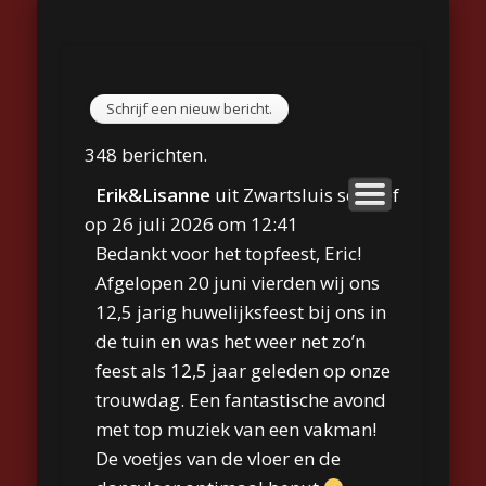
GASTENBOEK
REPERTOIRE
TYPE FEEST
BIOGRAFIE
CONTACT
FOTO’S
HOME
VIDEO
LINKS
Eric Ekkerman
348 berichten.
Erik&Lisanne
uit
Zwartsluis
schreef
op
26 juli 2026
om
12:41
Bedankt voor het topfeest, Eric!
Afgelopen 20 juni vierden wij ons
12,5 jarig huwelijksfeest bij ons in
de tuin en was het weer net zo’n
feest als 12,5 jaar geleden op onze
trouwdag. Een fantastische avond
met top muziek van een vakman!
De voetjes van de vloer en de