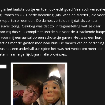
g in het laatste uurtje en toen ook echt goed! Veel rock verzoek
ng Stones en U2. Goede bediening (Ria, Wies en Marriet ) die voor
e repertoire roemden. De dames vertelde mij dat als ze naar
 zuiver zong. Gelukkig was dat zo in tegenstelling wat ze daar
or mij dus!!!! Ik complimenteerde hun voor de uitstekende hapj
 voor mij een aantal op een schoteltje gaven! Het was een leuk
aartjes met de gasten mee naar huis. De dames van de bediening
l was het een anderhalf uur rijden het was het wederom meer dan
eten maar eigenlijk bijna in alle provincies.