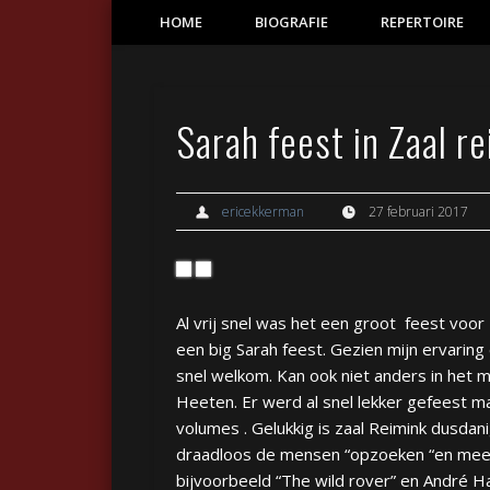
HOME
BIOGRAFIE
REPERTOIRE
Eric Ekkerman
De betaalbare artiest en gitarist muziek voor uw feest!
Sarah feest in Zaal r
ericekkerman
27 februari 2017
Al vrij snel was het een groot feest voor
een big
Sarah feest
. Gezien mijn ervaring
snel welkom. Kan ook niet anders in het
Heeten. Er werd al snel lekker gefeest m
volumes . Gelukkig is zaal Reimink dusdani
draadloos de mensen “opzoeken “en mee la
bijvoorbeeld “The wild rover” en André H