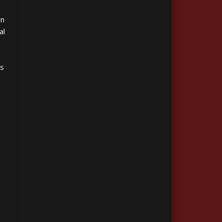
en
al
es