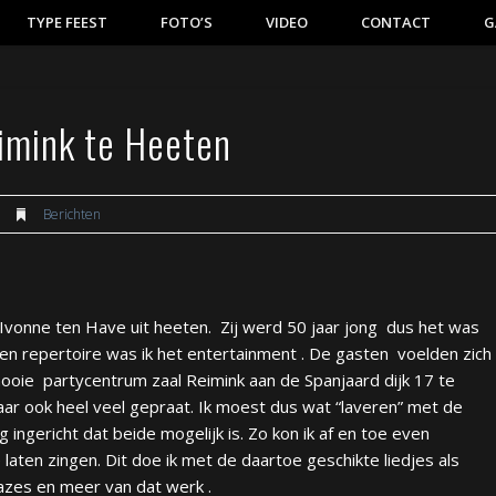
TYPE FEEST
FOTO’S
VIDEO
CONTACT
G
eimink te Heeten
Berichten
 Ivonne ten Have uit heeten. Zij werd 50 jaar jong dus het was
 en repertoire was ik het entertainment . De gasten voelden zich 
 mooie
partycentrum zaal Reimink
aan de Spanjaard dijk 17 te
aar ook heel veel gepraat. Ik moest dus wat “laveren” met de
g ingericht dat beide mogelijk is. Zo kon ik af en toe even
ten zingen. Dit doe ik met de daartoe geschikte liedjes als
azes en meer van dat werk .