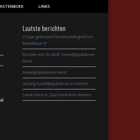
ASTENBOEK
LINKS
Laatste berichten
25 jaar getrouwd feestmuziek goed en
betaalbaar !!!
Muziek voor bruiloft, huwelijksjubileum
feest
Huwelijksjubileum feest
50 jarig huwelijksjubileum in Vianen
Sarah feest in Zaal reimink te Heeten
al