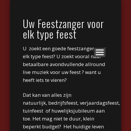
GASTENBOEK
REPERTOIRE
TYPE FEEST
BIOGRAFIE
CONTACT
FOTO’S
HOME
VIDEO
LINKS
Eric Ekkerman
Uw Feestzanger voor
elk type feest
U zoekt een goede feestzanger voor
elk type feest? U zoekt vooral naar
betaalbare avondvullende allround
live muziek voor uw feest
? want u
heeft iets te vieren?
Dat kan van alles zijn
natuurlijk,
bedrijfsfeest
,
verjaardagsfeest
,
brui
tuinfeest
of
huwelijksjubileum
aan
toe. Het mag
niet te duur
,
klein
beperkt budget
? Het huidige leven