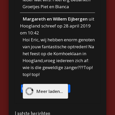
Groetjes Piet en Bianca
Margareth en Willem Eijbergen
uit
Hoogland
schreef op
28 april 2019
om
10:42
Hoi Eric, wij hebben enorm genoten
van jouw fantastische optreden! Na
het feest op de Komhoeklaan in
Hoogland,vroeg iedereen zich af:
wie is die geweldige zanger???Top!
top! top!
Facebook
Twitter
Email
WhatsApp
Delen
Meer laden...
Laatste berichten