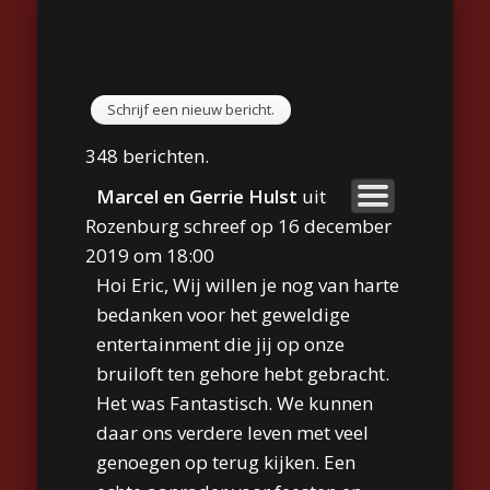
GASTENBOEK
REPERTOIRE
TYPE FEEST
BIOGRAFIE
CONTACT
FOTO’S
HOME
VIDEO
LINKS
Eric Ekkerman
348 berichten.
Marcel en Gerrie Hulst
uit
Rozenburg
schreef op
16 december
2019
om
18:00
Hoi Eric, Wij willen je nog van harte
bedanken voor het geweldige
entertainment die jij op onze
bruiloft ten gehore hebt gebracht.
Het was Fantastisch. We kunnen
daar ons verdere leven met veel
genoegen op terug kijken. Een