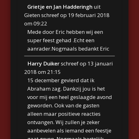
Grietje en Jan Hadderingh
uit
Gieten
schreef op
19 februari 2018
om
09:22
Mede door Eric hebben wij een
super feest gehad .Echt een
aanrader.Nogmaals bedankt Eric
Harry Duiker
schreef op
13 januari
2018
om
21:15
15 december gevierd dat ik
Abraham zag. Dankzij jou is het
voor mij een heel geslaagde avond
geworden. Ook van de gasten
alleen maar positieve reacties
ontvangen. Wij zullen je zeker
aanbevelen als iemand een feestje
gaat geven. Nogmaals hartelijk