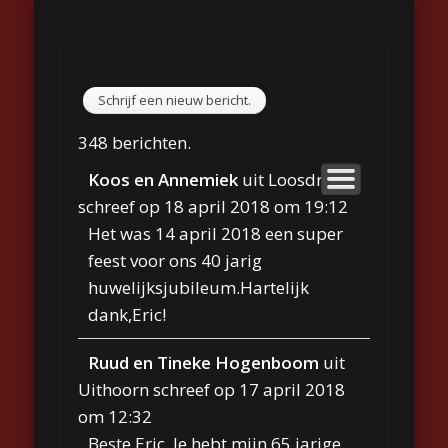
GASTENBOEK
REPERTOIRE
TYPE FEEST
BIOGRAFIE
CONTACT
FOTO’S
HOME
VIDEO
LINKS
Eric Ekkerman
348 berichten.
Koos en Annemiek
uit
Loosdrecht
schreef op
18 april 2018
om
19:12
Het was 14 april 2018 een super
feest voor ons 40 jarig
huwelijksjubileum.Hartelijk
dank,Eric!
Ruud en Tineke Hogenboom
uit
Uithoorn
schreef op
17 april 2018
om
12:32
Beste Eric, Je hebt mijn 65 jarige