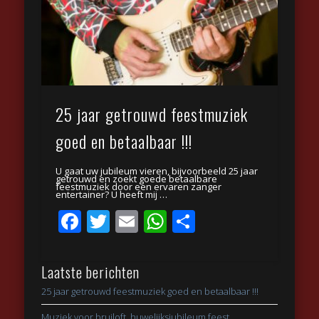
25 jaar getrouwd feestmuziek
goed en betaalbaar !!!
U gaat uw jubileum vieren, bijvoorbeeld 25 jaar
getrouwd en zoekt goede betaalbare
feestmuziek door een ervaren zanger
entertainer? U heeft mij …
Facebook
Twitter
Email
WhatsApp
Delen
Laatste berichten
25 jaar getrouwd feestmuziek goed en betaalbaar !!!
Muziek voor bruiloft, huwelijksjubileum feest