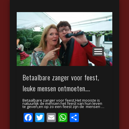
GASTENBOEK
REPERTOIRE
TYPE FEEST
BIOGRAFIE
CONTACT
FOTO’S
HOME
VIDEO
LINKS
Eric Ekkerman
Betaalbare zanger voor feest,
leuke mensen ontmoeten….
Betaalbare zanger voor feest,Het mooiste is
natuurlijk de mensen het feest van hun leven
te geven,en op zo een feest zijn de mensen …
Facebook
Twitter
Email
WhatsApp
Delen